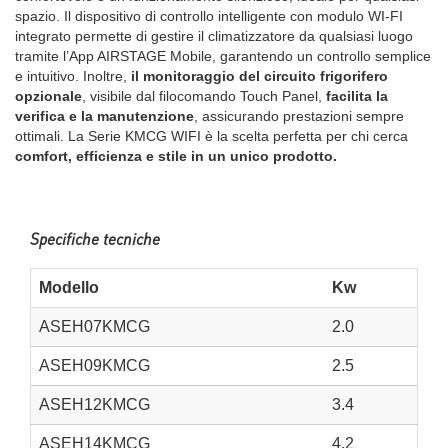
spazio. Il dispositivo di controllo intelligente con modulo WI-FI
integrato permette di gestire il climatizzatore da qualsiasi luogo
tramite l’App AIRSTAGE Mobile, garantendo un controllo semplice
e intuitivo. Inoltre,
il monitoraggio del circuito frigorifero
opzionale
, visibile dal filocomando Touch Panel,
facilita la
verifica e la manutenzione
, assicurando prestazioni sempre
ottimali. La Serie KMCG WIFI è la scelta perfetta per chi cerca
comfort, efficienza e stile in un unico prodotto.
Specifiche tecniche
Modello
Kw
ASEH07KMCG
2.0
ASEH09KMCG
2.5
ASEH12KMCG
3.4
ASEH14KMCG
4.2