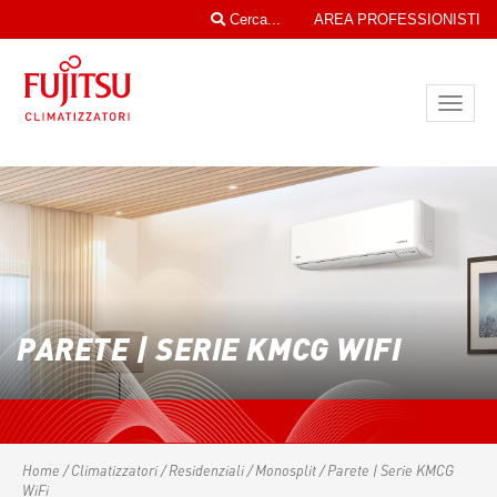
Cerca...
AREA PROFESSIONISTI
Toggl
navig
PARETE | SERIE KMCG WIFI
Home
/
Climatizzatori
/
Residenziali
/
Monosplit
/ Parete | Serie KMCG
WiFi