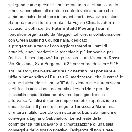
spiegano come questi sistemi permettono di climatizzare in
maniera semplice, efficiente e confortevole strutture che
altrimenti richiederebbero interventi molto invasivi e costosi.
Saranno questi i temi affrontati da Fujitsu Climatizzatori in
occasione dell’incontro
Future Build Meeting Tour
, il
roadshow organizzato da Maggioli Editore, in collaborazione
con Green Building Council Italia, dedicato
a
progettisti
e
tecnici
con aggiornamenti sui temi di
attualità, nuovi prodotti e le tecnologie più innovative per
l’edilizia. Il meeting avrà luogo presso I.Lab Kilometro Rosso,
Via Stezzano, 87 a Bergamo, il 22 novembre dalle ore 9.15.
Tra i relatori, interverrà
Andrea Schettino, responsabile
ufficio prevendita di Fujitsu Climatizzatori
, che illustrerà le
caratteristiche dei sistemi VRF dell’azienda che garantiscono
facilità di installazione, economia di esercizio e grande
flessibilità impiantistica per diverse tipologie di edifici,
attraverso l’analisi di due esempi concreti di applicazione di
questi sistemi. Il primo è il progetto
Terrazza a Mare
, una
struttura multifunzionale con ristorante, bar, sala riunioni e
convegni a Lignano Sabbiadoro. Le richieste della
committenza riguardavano la climatizzazione di una sala
convegni e dello spazio ricettivo, l’esigenza di non avere