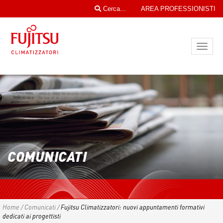
Cerca...
AREA PROFESSIONISTI
Toggl
navig
COMUNICATI
Home
/
Comunicati
/
Fujitsu Climatizzatori: nuovi appuntamenti formativi
dedicati ai progettisti