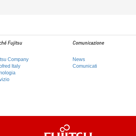
ché Fujitsu
Comunicazione
itsu Company
News
fred Italy
Comunicati
nologia
vizio