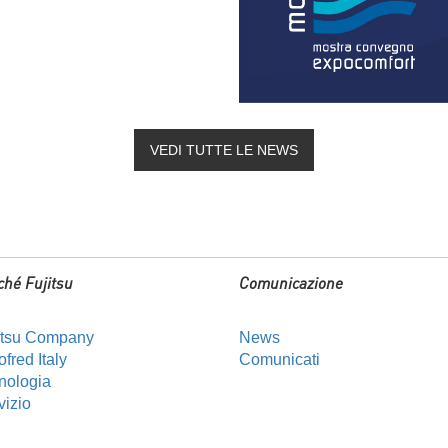
VEDI TUTTE LE NEWS
ché Fujitsu
Comunicazione
itsu Company
News
fred Italy
Comunicati
nologia
vizio