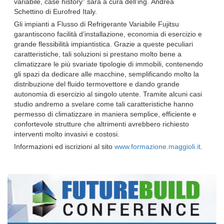
variabile
, c
ase history” sarà a cura d
ell’ing.
Andrea
Schettino
di
Eurofred Italy.
Gli impianti a Flusso di Refrigerante Variabile Fujitsu
garantiscono facilità d’installazione, economia di esercizio e
grande flessibilità impiantistica. Grazie
a
queste peculiari
caratteristiche
,
tali soluzioni si prestano molto bene a
climatizzare le più svariate tipologie di immobili, contenendo
gli spazi da dedicare alle macchine, semplificando molto la
distribuzione del fluido termovettore e dando grande
autonomia di esercizio al singolo utente. Tramite alcuni casi
studio andremo a svelare come tali caratteristiche hanno
permesso di climatizzare in maniera semplice, efficiente e
confortevole strutture che altrimenti avrebbero richiesto
interventi molto invasivi e costosi.
Informazioni ed iscrizioni al sito
www.formazione.maggioli.it
.