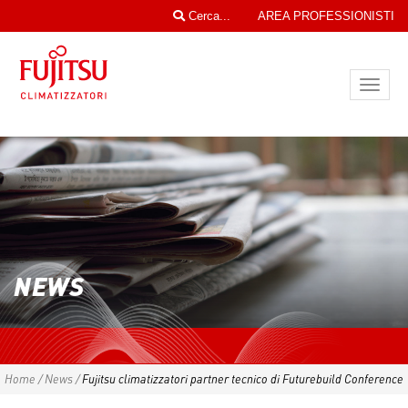
Cerca...
AREA PROFESSIONISTI
Toggl
navig
NEWS
Home
/
News
/
Fujitsu climatizzatori partner tecnico di Futurebuild Conference