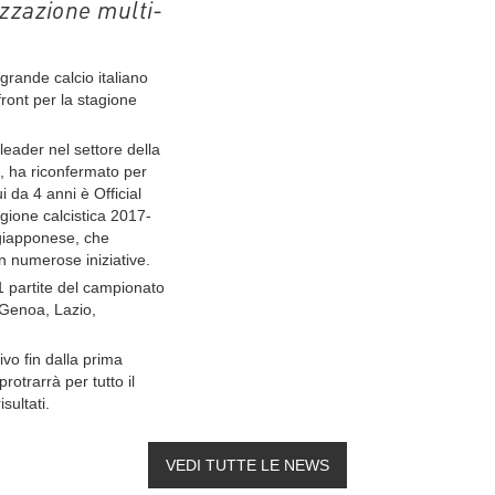
izzazione multi-
 grande calcio italiano
ront per la stagione
leader nel settore della
e, ha riconfermato per
ui da 4 anni è Official
gione calcistica 2017-
 giapponese, che
n numerose iniziative.
1 partite del campionato
, Genoa, Lazio,
tivo fin dalla prima
rotrarrà per tutto il
sultati.
VEDI TUTTE LE NEWS