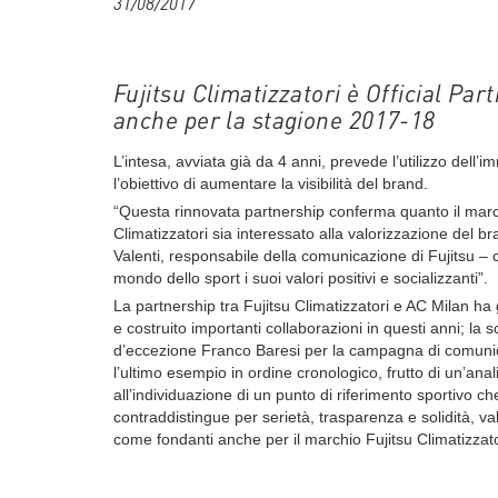
31/08/2017
Fujitsu Climatizzatori è Official Par
anche per la stagione 2017-18
L’intesa, avviata già da 4 anni, prevede l’utilizzo dell’
l’obiettivo di aumentare la visibilità del brand.
“Questa rinnovata partnership conferma quanto il marc
Climatizzatori sia interessato alla valorizzazione del b
Valenti, responsabile della comunicazione di Fujitsu – 
mondo dello sport i suoi valori positivi e socializzanti”.
La partnership tra Fujitsu Climatizzatori e AC Milan ha g
e costruito importanti collaborazioni in questi anni; la s
d’eccezione Franco Baresi per la campagna di comuni
l’ultimo esempio in ordine cronologico, frutto di un’anal
all’individuazione di un punto di riferimento sportivo c
contraddistingue per serietà, trasparenza e solidità, va
come fondanti anche per il marchio Fujitsu Climatizzato