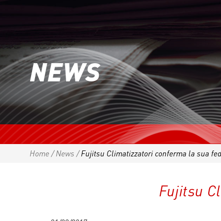
NEWS
Home
/
News
/
Fujitsu Climatizzatori conferma la sua fed
Fujitsu C