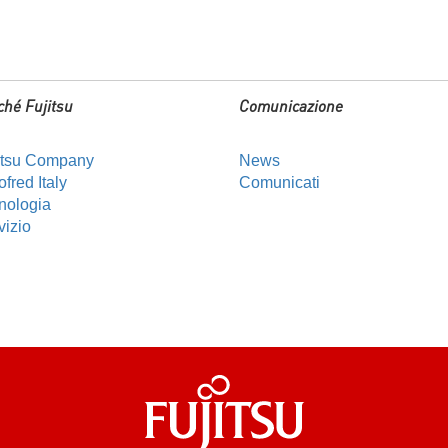
ché Fujitsu
Comunicazione
itsu Company
News
fred Italy
Comunicati
nologia
vizio