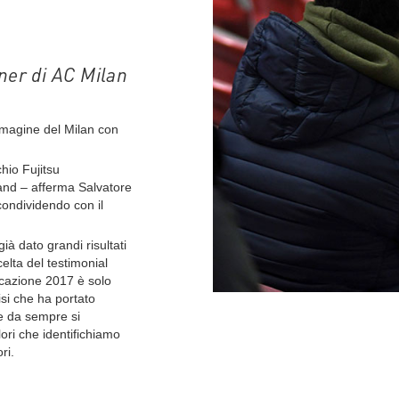
tner di AC Milan
immagine del Milan con
hio Fujitsu
rand – afferma Salvatore
condividendo con il
ià dato grandi risultati
celta del testimonial
cazione 2017 è solo
isi che ha portato
he da sempre si
lori che identifichiamo
ri.