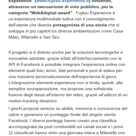
Experience” (
www.fujitsu-experience.it
) vincendo,
attraverso un meccanismo di voto pubblico, per la
categoria “Web&digital award”
. Fujitsu Experience è
un’esperienza multimediale ludica con il coinvolgimento
dell’utente che diventa
protagonista di una storia
che si
sviluppa in più capitoli tra diverse ambientazioni come Casa
Milan, Milanello e San Siro.
Il progetto si è distinto anche per le soluzioni tecnologiche e
innovative adottate: grazie infatti all’interfacciamento con le
API di Facebook è possibile integrare l’esperienza online con
elementi quali foto, amici, dati personali e post di status per
una massima personalizzazione dell’esperienza di gioco.
L’integrazione elementi-esperienza non si limita, quindi, alla
semplice sovrapposizione, ma propone una sofisticata
fusione degli stessi all’interno dei video, grazie all’utilizzo di un
motion-tracking dinamico.
I giochi proposti vertono su abilità, memoria e conoscenza del
calcio e generano un punteggio finale del singolo utente
Facebook. I diversi punteggi hanno creato una classifica
accompagnata da post condivisibili sui canali social e i primi
11 classificati hanno vinto una giornata intera a Milanello con