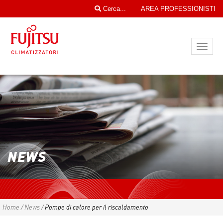
Cerca...
AREA PROFESSIONISTI
Toggl
navig
NEWS
Home
/
News
/
Pompe di calore per il riscaldamento