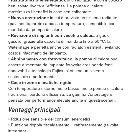
• Ristrutturazione energetica
di un’abitazione con involucro
ben isolato rivolta all’efficienza. La pompa di calore
massimizza i benefici in case ben coibentate.
• Nuova costruzione
in cui è previsto un sistema radiante
(pavimento/parete) a bassa temperatura, compatibile con
mandata da pompa di calore.
• Revisione di impianti con vecchia caldaia
a gas o
gasolio: grazie alla capacità di mandata fino a 60 °C, la
Waterstage è perfetta anche con radiatori esistenti, evitando
costosi rifacimenti dell’impianto.
• Abbinamento con fotovoltaico
: la pompa di calore può
essere alimentata da impianto fotovoltaico: unendo fonti
rinnovabili e tecnologia Fujitsu si ottiene un sistema
sostenibile e performante.
• Case in zone climatiche rigide
Con temperature esterne molto basse, molte pompe di calore
tradizionali perdono efficienza. La gamma Waterstage è
pensata per performance elevate anche in questi scenari.
Vantaggi principali
•
Riduzione sensibile dei consumi energetici
•
Funzione doppia riscaldamento + raffrescamento (talvolta
integrata)