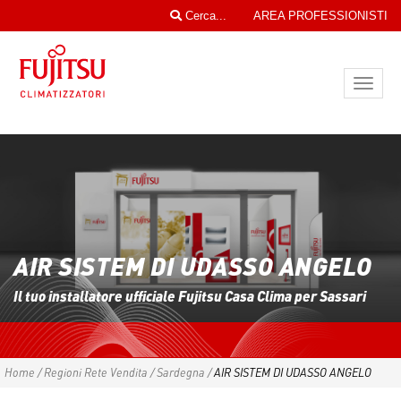
Cerca...
AREA PROFESSIONISTI
Toggl
navig
AIR SISTEM DI UDASSO ANGELO
Il tuo installatore ufficiale Fujitsu Casa Clima per Sassari
Home
/
Regioni Rete Vendita
/
Sardegna
/
AIR SISTEM DI UDASSO ANGELO