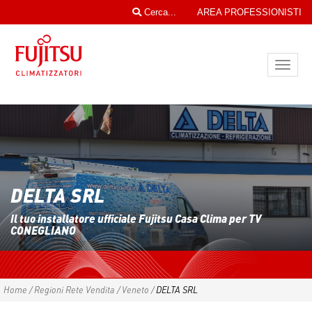
Cerca...
AREA PROFESSIONISTI
Toggl
navig
DELTA SRL
Il tuo installatore ufficiale Fujitsu Casa Clima per TV
CONEGLIANO
Home
/
Regioni Rete Vendita
/
Veneto
/
DELTA SRL